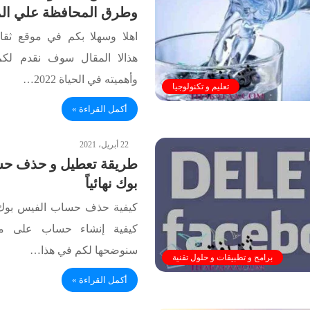
وطرق المحافظة علي الم
اهلا وسهلا بكم في موقع ثقا
هذالا المقال سوف نقدم لك
وأهميته في الحياة 2022…
تعليم و تكنولوجيا
أكمل القراءة »
22 أبريل، 2021
طريقة تعطيل و حذف ح
بوك نهائياً
كيفية حذف حساب الفيس بوك نه
كيفية إنشاء حساب على م
سنوضحها لكم في هذا…
برامج و تطبيقات و حلول تقنية
أكمل القراءة »