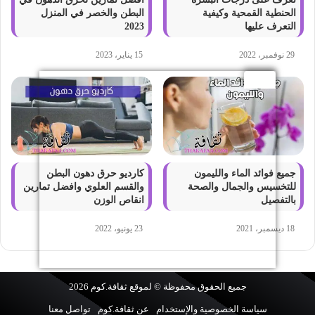
الحنطية القمحية وكيفية
البطن والخصر في المنزل
التعرف عليها
2023
29 نوفمبر، 2022
15 يناير، 2023
جميع فوائد الماء والليمون
كارديو حرق دهون البطن
للتخسيس والجمال والصحة
والقسم العلوي وافضل تمارين
بالتفصيل
انقاص الوزن
18 ديسمبر، 2021
23 يونيو، 2022
جميع الحقوق محفوظة © لموقع
ثقافة.كوم
2026
سياسة الخصوصية والإستخدام
عن ثقافة.كوم
تواصل معنا