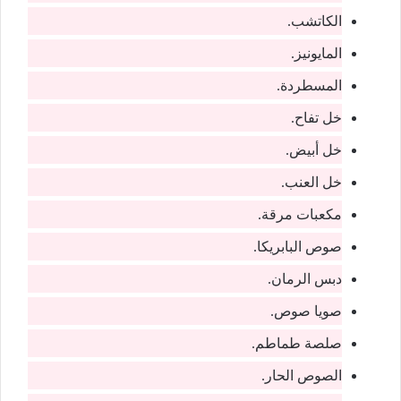
الكاتشب.
المايونيز.
المسطردة.
خل تفاح.
خل أبيض.
خل العنب.
مكعبات مرقة.
صوص البابريكا.
دبس الرمان.
صويا صوص.
صلصة طماطم.
الصوص الحار.