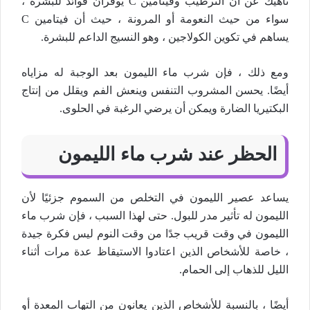
ناهيك عن أن الترطيب وفيتامين C يوفران فوائد للبشرة ،
سواء من حيث النعومة أو المرونة ، حيث أن فيتامين C
يساهم في تكوين الكولاجين ، وهو النسيج الداعم للبشرة.
ومع ذلك ، فإن شرب ماء الليمون بعد الوجبة له مزاياه
أيضًا. يحسن المشروب التنفس وينعش الفم ويقلل من إنتاج
البكتيريا الضارة ويمكن أن يرضي الرغبة في الحلوى.
الحظر عند شرب ماء الليمون
يساعد عصير الليمون في التخلص من السموم جزئيًا لأن
الليمون له تأثير مدر للبول. حتى لهذا السبب ، فإن شرب ماء
الليمون في وقت قريب جدًا من وقت النوم ليس فكرة جيدة
، خاصة للأشخاص الذين اعتادوا الاستيقاظ عدة مرات أثناء
الليل للذهاب إلى الحمام.
أيضًا ، بالنسبة للأشخاص الذين يعانون من التهاب المعدة أو