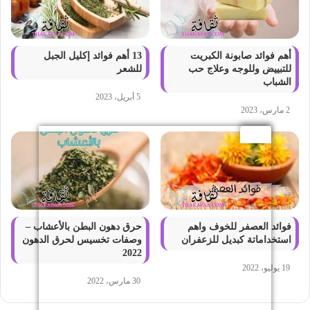
أهم فوائد صابونة الكبريت
13 أهم فوائد إكليل الجبل
للتبييض وللوجه وعلاج حب
للشعر
الشباب
5 أبريل، 2023
2 مارس، 2023
فوائد العصفر للخوف واهم
حرق دهون البطن بالأعشاب –
استخداماتة كبديل للزعفران
وصفات تخسيس لحرق الدهون
2022
19 يوليو، 2022
30 مارس، 2022