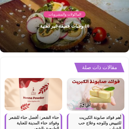
الماكولات والمشروبات.
10 وجبات خفيفة غير دهنية
مقالات ذات صلة
أهم فوائد صابونة الكبريت
حناء الشعر: أفضل حناء للشعر
للتبييض وللوجه وعلاج حب
وفوائد حناء المدينة للعناية
الشباب
الطبيعية بالشعر