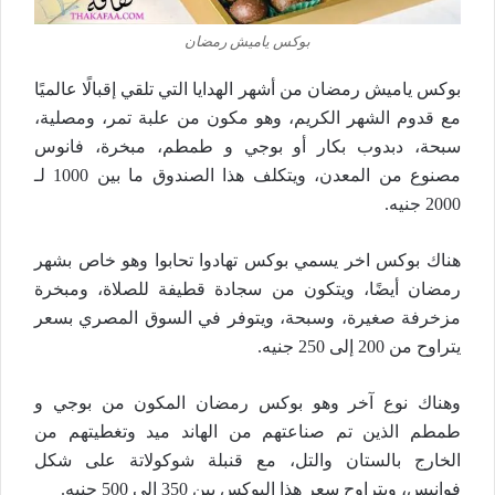
بوكس ياميش رمضان
بوكس ياميش رمضان من أشهر الهدايا التي تلقي إقبالًا عالميًا
مع قدوم الشهر الكريم، وهو مكون من علبة تمر، ومصلية،
سبحة، دبدوب بكار أو بوجي و طمطم، مبخرة، فانوس
مصنوع من المعدن، ويتكلف هذا الصندوق ما بين 1000 لـ
2000 جنيه.
هناك بوكس اخر يسمي بوكس تهادوا تحابوا وهو خاص بشهر
رمضان أيضًا، ويتكون من سجادة قطيفة للصلاة، ومبخرة
مزخرفة صغيرة، وسبحة، ويتوفر في السوق المصري بسعر
يتراوح من 200 إلى 250 جنيه.
وهناك نوع آخر وهو بوكس رمضان المكون من بوجي و
طمطم الذين تم صناعتهم من الهاند ميد وتغطيتهم من
الخارج بالستان والتل، مع قنبلة شوكولاتة على شكل
فوانيس، ويتراوح سعر هذا البوكس بين 350 إلى 500 جنيه.