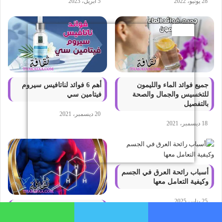
28 يونيو، 2022
5 أبريل، 2023
جميع فوائد الماء والليمون
أهم 6 فوائد لناتافيس سيروم
للتخسيس والجمال والصحة
فيتامين سي
بالتفصيل
20 ديسمبر، 2021
18 ديسمبر، 2021
أسباب رائحة العرق في الجسم
وكيفية التعامل معها
25 يناير، 2025
ما هو هرمون التستوستيرون
فيسبوك
تويتر
واتساب