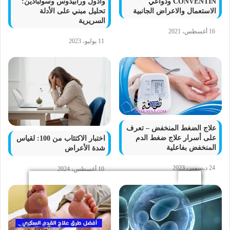
CONVENTIN ودواعي
وأدول ورابيدوس وسولبادين:
الاستعمال والاعراض الجانبية
تحليل مبني على الأدلة
السريرية
16 أغسطس، 2021
11 يوليو، 2023
علاج الضغط المنخفض – تعرف
على أسرار علاج ضغط الدم
اختبار الاكتئاب من 100: لقياس
المنخفض بفاعلية
شدة الأعراض
24 ديسمبر، 2023
10 أغسطس، 2024