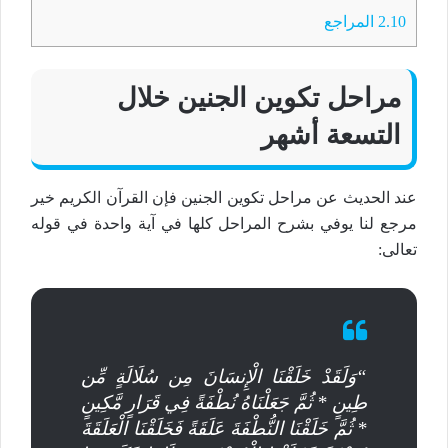
2.10
المراجع
مراحل تكوين الجنين خلال
التسعة أشهر
عند الحديث عن مراحل تكوين الجنين فإن القرآن الكريم خير
مرجع لنا يوفي بشرح المراحل كلها في آية واحدة في قوله
تعالى:
“وَلَقَدْ خَلَقْنَا الْإِنسَانَ مِن سُلَالَةٍ مِّن
طِينٍ * ثُمَّ جَعَلْنَاهُ نُطْفَةً فِي قَرَارٍ مَّكِينٍ
* ثُمَّ خَلَقْنَا النُّطْفَةَ عَلَقَةً فَخَلَقْنَا الْعَلَقَةَ