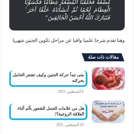
مُضْغَةً فَخَلَقْنَا الْمُضْغَةَ عِظَامًا فَكَسَوْنَا
الْعِظَامَ لَحْمًا ثُمَّ أَنشَأْنَاهُ خَلْقًا آخَرَ ۚ
فَتَبَارَكَ اللَّهُ أَحْسَنُ الْخَالِقِينَ”
وهنا نقدم شرحا علميا وافيا عن مراحل تكوين الجنين شهريا
مقالات ذات صلة
متى تبدأ حركة الجنين وكيف تشعر الحامل
بحركته
6 أغسطس، 2021
هل من علامات الحمل الشعور بألم أثناء
العلاقة الزوجية؟!
19 أغسطس، 2021