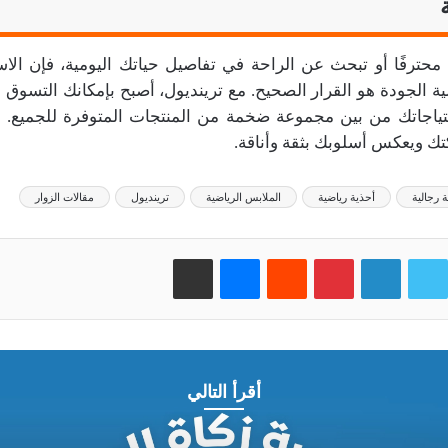
 محترفًا أو تبحث عن الراحة في تفاصيل حياتك اليومية، فإن الا
ية الجودة هو القرار الصحيح. مع ترينديول، أصبح بإمكانك التسوق ب
اجاتك من بين مجموعة ضخمة من المنتجات المتوفرة للجميع. اب
تك ويعكس أسلوبك بثقة وأناقة.
 رجالية
أحذية رياضية
الملابس الرياضية
ترينديول
مقالات الزوار
وك
تويتر
لينكدإن
بينتيريست
‏Reddit
ماسنجر
مشاركة عبر البريد
أقرأ التالي