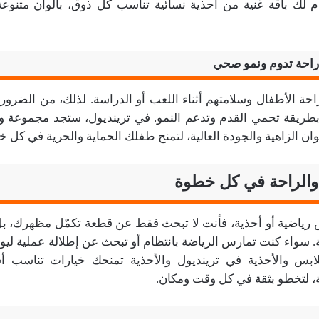
م لك باقة غنية من أحذية نسائية تناسب كل ذوق، بألوان متنو
 راحة تدوم ونمو صحي
حة الأطفال وسلامتهم أثناء اللعب أو الدراسة. لذلك، من الضرور
ريقة تحمي القدم وتدعم النمو. في ترينديول، ستجد مجموعة وا
لوان الزاهية والجودة العالية، لتمنح طفلك الحماية والحرية في كل 
ة والراحة في كل خطوة
س رياضية أو أحذية، فأنت لا تبحث فقط عن قطعة تكمّل مظهرك، ب
حة. سواء كنت تمارس الرياضة بانتظام أو تبحث عن إطلالة عملية ليو
لابس والأحذية في ترينديول والأحذية تمنحك خيارات تناسب
ة، لتخطو بثقة في كل وقت ومكان.