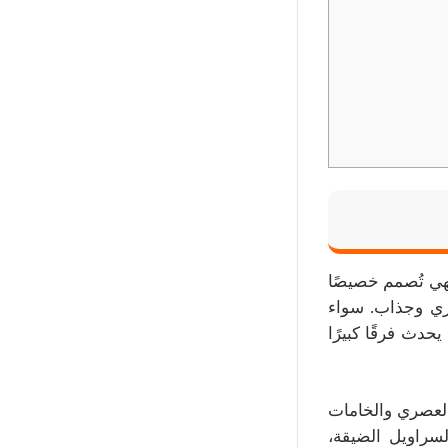
فهي تُصمم خصيصًا
ري وجذاب. سواء
حدث فرقًا كبيرًا
العصري والخامات
لسراويل الضيقة،