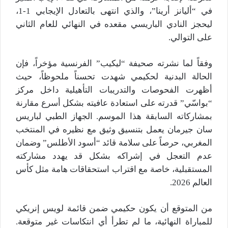
في “أليانز أرينا”، والذي انتهى بالتعادل الإيجابي 1-1،
ليحجز النادي الباريسي مقعده في النهائي للعام الثاني
على التوالي.
وفقاً لما نشرته صحيفة “ليكيب” الفرنسية مؤخراً، فإن
الحالة البدنية لحكيمي شهدت تحسناً ملحوظاً، حيث
أظهرت الفحوصات والتدريبات التأهيلية داخل مركز
“بواسّي” قدرته على استعادة عافيته بشكل أسرع مقارنة
بمشاركاته السابقة هذا الموسم. الجهاز الطبي لباريس
سان جيرمان يعمل بتنسيق وثيق مع نظيره في المنتخب
المغربي، حرصاً على سلامة قائد “أسود الأطلس” وضمان
عدم التعجل في إشراكه بشكل قد يهدد مشاركته
المستقبلية، خاصة مع اقتراب استحقاقات هامة مثل كأس
العالم 2026.
من المتوقع أن يكون حكيمي ضمن قائمة لويس إنريكي
للمباراة النهائية، ما لم تطرأ أي انتكاسات غير متوقعة.