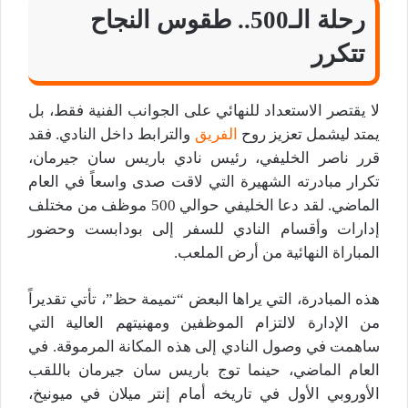
رحلة الـ500.. طقوس النجاح
تتكرر
لا يقتصر الاستعداد للنهائي على الجوانب الفنية فقط، بل
يمتد ليشمل تعزيز روح
الفريق
والترابط داخل النادي. فقد
قرر ناصر الخليفي، رئيس نادي باريس سان جيرمان،
تكرار مبادرته الشهيرة التي لاقت صدى واسعاً في العام
الماضي. لقد دعا الخليفي حوالي 500 موظف من مختلف
إدارات وأقسام النادي للسفر إلى بودابست وحضور
المباراة النهائية من أرض الملعب.
هذه المبادرة، التي يراها البعض “تميمة حظ”، تأتي تقديراً
من الإدارة لالتزام الموظفين ومهنيتهم العالية التي
ساهمت في وصول النادي إلى هذه المكانة المرموقة. في
العام الماضي، حينما توج باريس سان جيرمان باللقب
الأوروبي الأول في تاريخه أمام إنتر ميلان في ميونيخ،