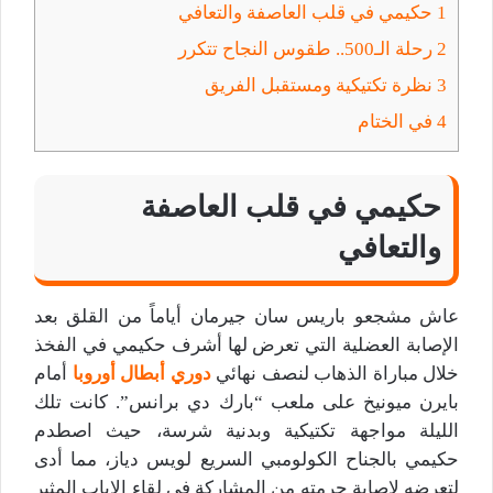
1
حكيمي في قلب العاصفة والتعافي
2
رحلة الـ500.. طقوس النجاح تتكرر
3
نظرة تكتيكية ومستقبل الفريق
4
في الختام
حكيمي في قلب العاصفة
والتعافي
عاش مشجعو باريس سان جيرمان أياماً من القلق بعد
الإصابة العضلية التي تعرض لها أشرف حكيمي في الفخذ
خلال مباراة الذهاب لنصف نهائي
دوري أبطال أوروبا
أمام
بايرن ميونيخ على ملعب “بارك دي برانس”. كانت تلك
الليلة مواجهة تكتيكية وبدنية شرسة، حيث اصطدم
حكيمي بالجناح الكولومبي السريع لويس دياز، مما أدى
لتعرضه لإصابة حرمته من المشاركة في لقاء الإياب المثير