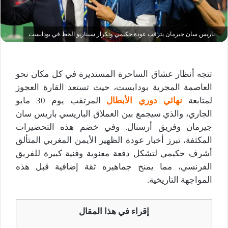
باريس سان جيرمان يترقب عودة حكيمي وتكرار سيناريو الحظ في بودابست
تتجه أنظار عشاق الساحرة المستديرة في كل مكان نحو
العاصمة المجرية بودابست، حيث تستعد القارة العجوز
لمتابعة
نهائي دوري الأبطال
المرتقب يوم 30 مايو
الجاري، والذي سيجمع بين العملاق الباريسي باريس سان
جيرمان وفريق أرسنال. وفي خضم هذه التحضيرات
المكثفة، تبرز أخبار عودة الظهير الأيمن المغربي المتألق
أشرف حكيمي لتشكل دفعة معنوية وفنية كبيرة للفريق
الفرنسي، مما يمنح جماهيره ثقة إضافية قبل هذه
المواجهة التاريخية.
إقراء في هذا المقال