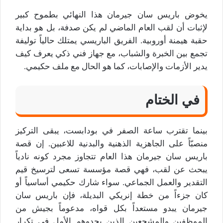
يخوض باريس سان جيرمان هذا النهائي بطموح كبير
لإثبات أن لقب العام الماضي لم يكن صدفة، بل هو بداية
حقبة هيمنة أوروبية. الفريق الباريسي يمتلك حالياً توليفة
تجمع بين الخبرة والشباب، مع جهاز فني ذكي يعرف كيف
يدير الأزمات والإصابات، كما هو الحال مع ملف حكيمي.
في الختام
بينما تقترب ساعة الصفر في بودابست، يبقى التركيز
منصبّاً على الجاهزية الذهنية والبدنية للاعبين. إن قصة
باريس سان جيرمان هذا العام تتجاوز مجرد كونه نادياً
يبحث عن لقب، فهي قصة مؤسسة تسعى لترسيخ قيم
التقدير والعمل الجماعي. سواء شارك حكيمي أساسياً أو
كان جزءاً من خطة إنريكي البديلة، فإن باريس سان
جيرمان يبدو مستعداً بكل قواه، مدعوماً بجيش من
الموظفين والمشجعين الذين يحدوهم الأمل في تكرار