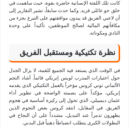
كانت تلك اللفتة الإنسانية حاضرة بقوة، حيث ساهمت في
خلق جو عائلي فريد. وكما حدث سابقاً، تشير التقارير إلى
أن لاعبي الفريق قد يبدون موافقتهم على التبرع بجزء من
مكافآتهم المالية لصالح الموظفين، تأكيداً على وحدة
النادي ومكوناته.
نظرة تكتيكية ومستقبل الفريق
في الوقت الذي يستعد فيه الجميع للقمة، لا يزال الجدل
حول اختيارات المدرب لويس إنريكي قائماً. أشاد النجم
الألماني توني كروس مؤخراً بالعمل التكتيكي الذي يقدمه
إنريكي، مؤكداً على بصمته الواضحة في تطوير أداء
عثمان ديمبيلي، الذي تحول إلى ركيزة أساسية في هجوم
الفريق. في المقابل، انتقد كروس بعض النجوم الذين
يظهرون تذمراً عند التبديل، مشدداً على أن النجاح في
البطولات الكبرى يتطلب انضباطاً ذهنياً قبل البدني.