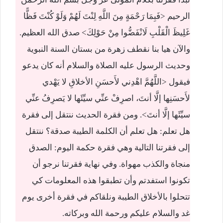
الرحيم <فَبِمَا رَحْمَةٍ مِنَ اللَّهِ لِنْتَ لَهُمْ وَلَوْ كُنْتَ فَظًّا
غَلِيظَ الْقَلْبِ لَانْفَضُّوا مِنْ حَوْلِكَ> صدق الله العظيم.
والآن هيا بنا نقطف زهرة من بستان السنة النبوية
وحديث الرسول عليه الصلاة والسلام أنه كان يدعو
فيقول <اللَّهُمَّ اهْدِني لأَحسَنِ الأخلاقِ لا يَهْدي
لأَحسَنِها إلَّا أنتَ، اصرِفْ عنِّي سيِّئَها لا يَصرِفُ عنِّي
سيِّئَها إلَّا أنتَ>. ومن فقرة الحديث ننتقل إلى فقرة
هل تعلم: هل تعلم أن الكلمة الطيبة صدقة؟ ننتقل
إلى فقرتنا التالية وهي فقرة حكمة اليوم: الصدق
منجاة والكذب مهواة. وفي نهاية فقرتنا نرجو أن
تكونوا استفدتم وأن تطبقوا هذه المعلومات كي
تتحلوا بالأخلاق الطيبة ونلقاكم في فقرة أخرى يوم
غد والسلام عليكم ورحمة الله وبركاته.