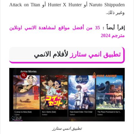
Naruto Shippuden أو Hunter X Hunter أو Attack on Titan
وغير ذلك.
إقرأ أيضاً :
35 من أفضل مواقع لمشاهدة الانمي اونلاين
مترجم 2024
تطبيق انمي ستارز
لأفلام الانمي
تطبيق انمي ستارز