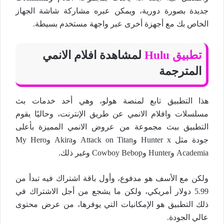
جديدة بصورة دورية، ويمكن عبره مشاركة شاشة الجهاز
الخاص بك مع أجهزة أخرى عبر واجهة مستخدم بسيطة.
تطبيق Hulu
لمشاهدة افلام الانمي
المترجمة
هذا التطبيق تابع لمنصة هولو، وهي أحد خدمات بث
مسلسلات وافلام الانمي عن طريق الإنترنت، وحاليًا يقوم
التطبيق ببث مجموعة من عروض الانمي المميزة بأعلى
جودة مثل Hunter x وAttack on Titan وAkira وMy Hero
Academia وHunter وCowboy Bebop وغير ذلك.
ولكن مع الأسف هو مدفوع، وأول باقة اشتراك فيه تبدأ من
5.99 دولار أمريكي، ولكن ما يشجع من أجل الاشتراك في
ذلك التطبيق هو الإمكانيات التي يوفرها، من عرض محتوى
عالي الجودة.