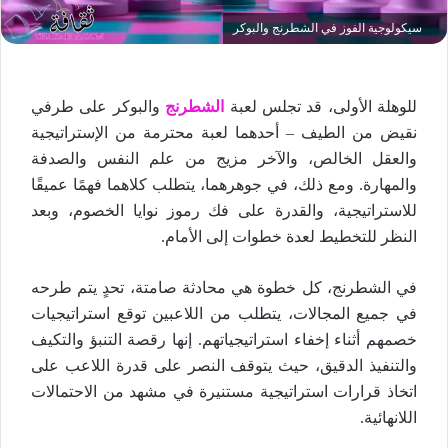
سيكولوجية الفوز في الشطرنج والبوكر
للوهلة الأولى، قد تجلس لعبة
الشطرنج
والبوكر على طرفي
نقيض من الطيف – أحدهما لعبة محترمة من الإستراتيجية
والعقل الخالص، والآخر مزيج من علم النفس والصدفة
والمهارة. ومع ذلك، في جوهرهما، يتطلب كلاهما فهمًا عميقًا
للاستراتيجية، والقدرة على فك رموز نوايا الخصوم، وبعد
النظر للتخطيط لعدة خطوات إلى الأمام.
في الشطرنج، كل خطوة هي محادثة صامتة، تحدٍ يتم طرحه
في جميع المجالات، يتطلب من اللاعبين توقع استراتيجيات
خصمهم أثناء إخفاء استراتيجياتهم. إنها رقصة التنبؤ والتكيف
والتنفيذ الدقيق، حيث يتوقف النصر على قدرة اللاعب على
اتخاذ قرارات استراتيجية مستنيرة في مشهد من الاحتمالات
اللانهائية.