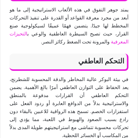
يمتد جوهر التفوق في هذه الألعاب الاستراتيجية إلى ما هو
أبعد من مجرد معرفة القواعد أو القدرة على تنفيذ التحركات
المخطط لها جيدًا. يتضمن فهمًا عميقًا لسيكولوجية صنع
القرار، حيث تصبح السيطرة العاطفية والوعي ب
التحيزات
المعرفية
والمرونة تحت الضغط ركائز النصر.
التحكم العاطفي
في بيئة البوكر عالية المخاطر والدقة المحسوبة للشطرنج،
يعد الحفاظ على التوازن العاطفي أمرًا بالغ الأهمية. يضمن
التحكم العاطفي أن القرارات مدفوعة بالمنطق
والاستراتيجية بدلاً من الدوافع العابرة أو ردود الفعل على
استفزازات الخصم. تسمح هذه الرواقية للاعبين بالبقاء دون
رادع بسبب الصعود والهبوط في اللعبة، مما يؤدي إلى
تحركات محسوبة تتماشى مع استراتيجيتهم طويلة المدى بدلاً
من المكاسب أو الخسائر اللحظية.