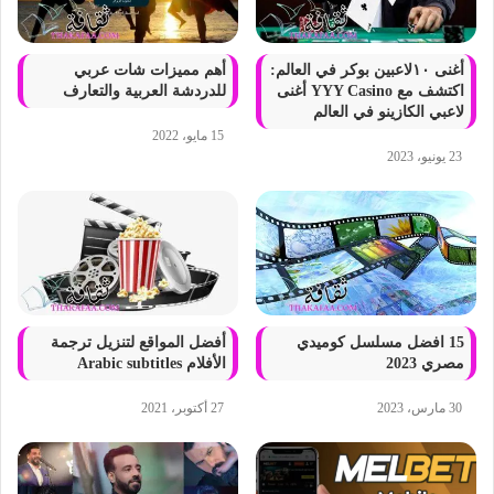
أغنى ١٠لاعبين بوكر في العالم:
أهم مميزات شات عربي
اكتشف مع YYY Casino أغنى
للدردشة العربية والتعارف
لاعبي الكازينو في العالم
15 مايو، 2022
23 يونيو، 2023
15 افضل مسلسل كوميدي
أفضل المواقع لتنزيل ترجمة
مصري 2023
الأفلام Arabic subtitles
30 مارس، 2023
27 أكتوبر، 2021