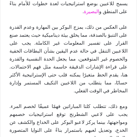
يسمح للاعبين بوضع استراتيجيات لعدة خطوات للأمام بناءً
على المنطق و
البصيرة
.
على العكس من ذلك، يمزج البوكر بين المهارة وعدم القدرة
على التنبؤ بالصدفة، مما يخلق بيئة ديناميكية حيث يعتمد صنع
القرار على تفسير المعلومات غير الكاملة. يجب على
اللاعبين التنقل في حالة عدم اليقين بشأن البطاقات الخفية
والخصوم غير المتوقعين، مما يجعل الحدة النفسية والقدرة
على قراءة الإشارات الدقيقة حاسمة مثل فهم الاحتمالات.
هنا، يقدم الحظ متغيرًا يمكنه قلب حتى الإستراتيجية الأكثر
حسابًا، مما يتطلب من اللاعبين التكيف المستمر وإدارة
المخاطر في الوقت الفعلي.
ومع ذلك، تتطلب كلتا المباراتين فهمًا عميقًا لخصم المرء.
يجب على لاعبي الشطرنج توقع استراتيجيات خصمهم
ومواجهتها، بينما يركز لاعبو البوكر على الخداع والكشف عن
الخدع، وتعديل لعبهم باستمرار بناءً على النوايا المتصورة