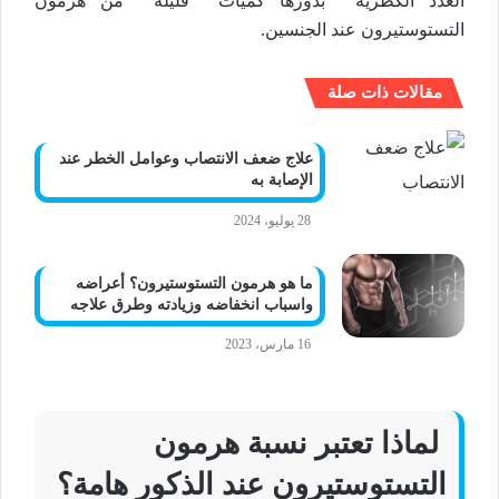
الغدد الكظرية بدورها كميات قليلة من هرمون
التستوستيرون عند الجنسين.
مقالات ذات صلة
علاج ضعف الانتصاب وعوامل الخطر عند
الإصابة به
28 يوليو، 2024
ما هو هرمون التستوستيرون؟ أعراضه
واسباب انخفاضه وزيادته وطرق علاجه
16 مارس، 2023
لماذا تعتبر نسبة هرمون
التستوستيرون عند الذكور هامة؟