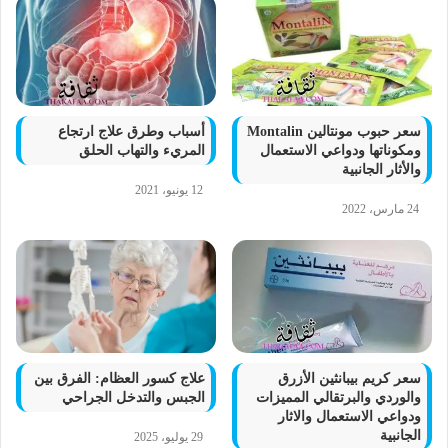
سعر حبوب مونتالين Montalin
أسباب وطرق علاج ارتجاع
ومكوناتها ودواعي الاستعمال
المريء والتهاب الحلق
والأثار الجانبية
12 يونيو، 2021
24 مارس، 2022
سعر كريم بيبانثين الأزرق
علاج كسور العظام: الفرق بين
والوردي والبرتقالي المميزات
الجبس والتدخل الجراحي
ودواعي الاستعمال والاثار
الجانبية
29 يوليو، 2025