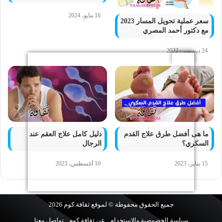
16 مايو، 2024
سعر عملية تحويل المسار 2023
مع دكتور أحمد المصري
24 ديسمبر، 2022
ما هى أفضل طرق علاج القدم
دليل كامل علاج العقم عند
السكري؟
الرجال
15 يناير، 2023
10 أغسطس، 2023
جميع الحقوق محفوظة © لموقع
ثقافة.كوم
2026
سياسة الخصوصية والإستخدام
عن ثقافة.كوم
تواصل معنا