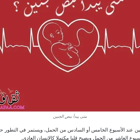
متى يبدأ نبض الجنين
نين عند الأسبوع الخامس أو السادس من الحمل، ويستمر في التطور حت
أسبوع العاشر من الحمل ويصبح قلبا مكتملا كالإنسان العادي.