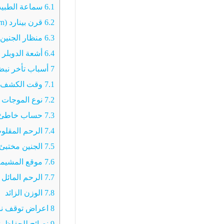
6.1
سماعة الطبيب (hoscope
6.2
قرن بينارد (The pinard horn)
6.3
منظار الجنين (etoscope
6.4
أشعة الدوبلر (Fetal Doppler
7
أسباب تأخر نبض
7.1
وقت الكشف ع
7.2
نوع الموجات 
7.3
حساب خاطئ ل
7.4
الرحم المقلو
7.5
الجنين مختبئ
7.6
موقع المشيمة
7.7
الرحم المائل
7.8
الوزن الزائد
8
اعراض توقف نب
9
نصائح للحفاظ ع