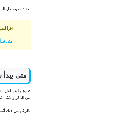
بعد ذلك ينفصل الب
اقرأ أيضاً
متى تبد
متى يبدأ ن
عادة ما يتساءل الن
بين الذكر والأنثى 
بالرغم من ذلك أث