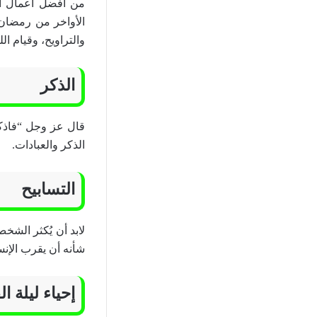
من افضل أعمال ا
الأواخر من رمضان 
والتراويح، وقيام الل
الذكر
قال عز وجل “فاذكرو
الذكر والعبادات.
التسابيح
لابد أن يُكثر الش
شأنه أن يقرب الإنس
إحياء ليلة ال