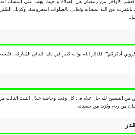
لعشر الأواخر من رمضان هي الصلاة و حيث يجب على المسلم اقت
بالتقرب من الله سبحانه وتعالى بالصلوات المفروضة، وكذلك السُنن 
يل.
ني أذكركم”؛ فلذكر الله ثواب كبير في تلك الليالي المُباركة، فيُستح
خص من التسبيح لله جل علاه في كل وقت وخاصة خلال الثلث الثالث م
ان من ربه، ويُزيد من حسناته.
قدر