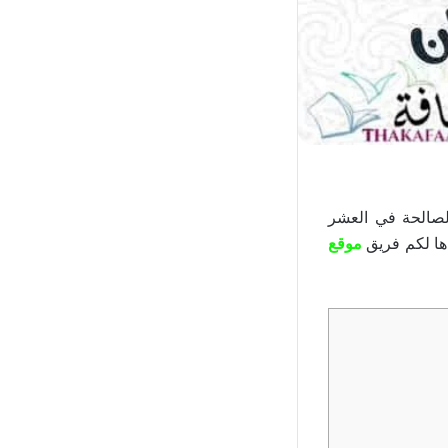
صالحة في العشر
دها لكم فريق
موقع