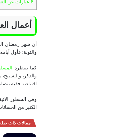
8
عبارات عن العش
أعمال الع
أن شهر رمضان الكر
والتوبة؛ فأول أيام
كما ينتظره
المسلم
والذكر، والتسبيح، و
اقتناصه ففيه تتضا
وفي السطور الاتي
الكثير من الحسانات
مقالات ذات صلة