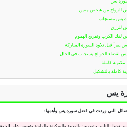
سورة يس
س للزواج من شخص معين
رة يس مستجاب
س للرزق
 لفك الكرب وتفريج الهموم
 يقرأ قبل تلاوة السورة المباركة
س لقضاء الحوائج يستجاب فى الحال
كتوبة كاملة
 كاملة بالتشكيل
ة يس
فضائل التي وردت في فضل سورة يس وأهمها:
س تجعل الناس يشعرون بالهدوء والسكينة والراحة وتقضي على الخوف