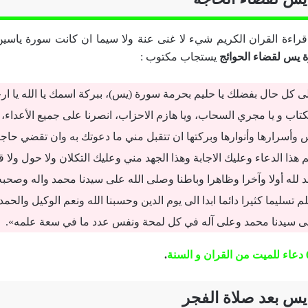
قراءة القران الكريم شيء لا غنى عنة ولا سيما ان كانت سورة ياسين 
 يس لقضاء الحوائج
يستجاب مكتوب :
لى كل حال بفضلك يا حليم بحرمة سورة (يس)، ببركة اسمك يا الله يا ار
كتاب و يا مجري السحاب، ويا هازم الاحزاب، انصرنا على جميع الأعداء، 
أسرارها وأنوارها وبركتها ان تتقبل مني ما دعوتك به وان تقضي حاجت
 هذا الدعاء وعليك الاجابة وهذا الجهد مني وعليك التكلان ولا حول ولا قوة
 لله أولا وآخرا وظاهرا وباطنا وصلى الله على سيدنا محمد واله وصحبه 
 تسليما كثيرا دائما ابدا الى يوم الدين وحسبنا الله ونعم الوكيل والحمد
ى سيدنا محمد وعلى آله في كل لمحة ونفس عدد ما في سعة علمه».
.
يس بعد صلاة الفجر