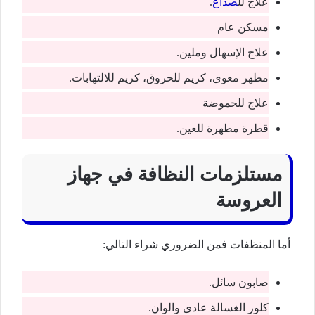
علاج لل
صداع
.
مسكن عام
علاج الإسهال وملين.
مطهر معوى، كريم للحروق، كريم للالتهابات.
علاج للحموضة
قطرة مطهرة للعين.
مستلزمات النظافة في جهاز
العروسة
أما المنظفات فمن الضروري شراء التالي:
صابون سائل.
كلور الغسالة عادى والوان.