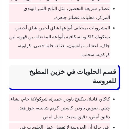
عصائر سريعة التحضير، مثل التانج،التمر الهندي
المركز، معلبات عصائر جاهزة.
المشروبات بمختلف أنواعها شاي أحمر، شاي أخضر،
نسكويك كاكاو، نسكافيه بأنواعه المفضلة، بن قهوة، لبن
جاف، اعشاب، يانسون، نعناع، حلبة حصى، كراويه،
كركديه، سحلب.
قسم الحلويات في خزين المطبخ
للعروسة
كاكاو، فانيلا، بيكينج باودر، خميرة، شوكولاتة خام، نشاء،
چيلي، صوص باودر، كاستر، كريم شانتيه، جوز هند،
دقيق أبيض، دقيق سميد، عسل ابيض.
في حالة أن العروسة لا تفضل عمل الحلويات في