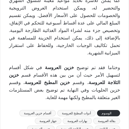
كما يمكن للأسرة تحديد مواعيد معينة للتسوق الشهري
والتحضير له، ويمكن استخدام العروض الترويجية
والخصومات للحصول على الأسعار الأفضل. ويمكن تقسيم
المبلغ المالي على عدة أقساط أسبوعية للتحكم في الإنفاق،
وتخصيص جزء منه لشراء المواد الغذائية الطازجة اليومية.
بالإضافة إلى ذلك، يمكن استخدام الخزينة للمساهمة في
تحمل تكاليف الوجبات الخارجية، وللحفاظ على استقرار
الميزانية الشهرية.
وختاما فقد تم توضيح
خزين العروسة
في شكل أقسام
لتسهيل الأمر حيث أن من بين هذه الأقسام قسم
خزين
الثلاجة للعروسة
، وقسم
خزين المطبخ للعروسة
، وقسم
خزين الحلويات وفي النهاية تم توضيح بعض المستلزمات
الغير متعلقة بالمطبخ ولكنها مهمة للغاية.
الوسوم
أدوات المطبخ للعروسة
أقسام خزين العروسة
بقالة العروسة
بهارات العروسة
جهاز العروسة
خزين الثلاجة
خزين الثلاجة للعروسة
خزين العروسة