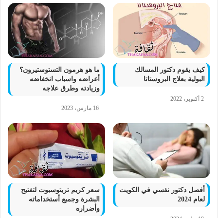
كيف يقوم دكتور المسالك
ما هو هرمون التستوستيرون؟
البولية بعلاج البروستاتا
أعراضه واسباب انخفاضه
وزيادته وطرق علاجه
2 أكتوبر، 2022
16 مارس، 2023
أفصل دكتور نفسي في الكويت
سعر كريم تريتوسبوت لتفتيح
لعام 2024
البشرة وجميع أستخداماته
وأضراره