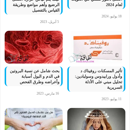
لعام 2024
الرضيع وأهم مواضع وطريقة
القياس بالتفصيل
18 يوليو، 2024
5 أبريل، 2023
تأثير المسكنات روفيناك د
بحث شامل عن نسبة البروتين
وأدول ورابيدوس وسولبادين:
في الدم و البول أسبابة
تحليل مبني على الأدلة
وأعراضه وطرق الفحص
السريرية
16 مارس، 2023
11 يوليو، 2023