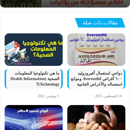
مقالات ذات صلة
دواعي استعمال أفيروزوليد
ما هي تكنولوجيا المعلومات
٦٠٠ أقراص Averozolid وموانع
الصحية (Health Information
استعماله والأعراض الجانبية
Technology)؟
14 أغسطس، 2021
5 نوفمبر، 2022