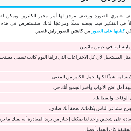
 تعبيري للصورة ووصف موجز لها أمر محير للكثيرين ويمكن ل
اً في التفكير فيما يجعله مملًا ومزعجًا لذلك سنستعرض في هذه 
كن
كتابتها على الصور
من
كابشن للصور رايق قصير
.
ابتسامة في عينين مائيتين.
ثل المستحيل لأن كل الاختراعات التي نراها اليوم كانت تسمى مستحيل
بتسامة شيئًا لكنها تحمل الكثير من المعنى.
ة أمل افتح الأبواب وأخبر الجميع أنك حر.
 الوقاحة والفظاظة.
تجرح مشاعر الناس بكلماتك بحجة أنك صادق.
ادة على شخص واحد لذا يمكنك إخبار من يريد المغادرة أنه يملك ما يريد
حقيقة كان الجهل أفضل.