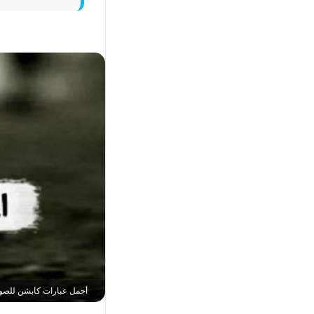
أجمل عبارات كابشن للصور رايق قصير 022