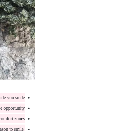
ade you smile.
e opportunity .
comfort zones.
You are someone’s reason to smile.