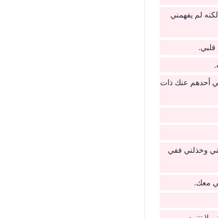
كنه لم يفهمني
قلبي.
.
ني أحدهم عنك ذات
ني وخذلني ففي
ي معك.
لا تتنهد.