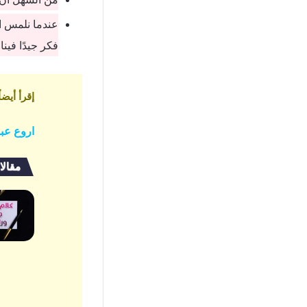
عندما نلمس ال
فكر جيدًا فينا.
إقرأ أيضاً
اروع عب
مقالا