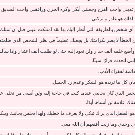
عذبني وأحب الفرح وجعلني أبكي وكره الحزن ورافقني وأحب الصديق ل
ذلك هو غادر و تركني.
لى أي شخص بالطريقة التي أنظر إليك بها لقد امتلكت عيني قبل أن تمتلك 
عن الخطأ لا يضر بكرامتك بل يجعلك عظيماً في نظر الشخص الذي ظلمته
وأضع خلفه ألف جدار ولن تعود إليه حتى لو طلبت ألف اعتذار وإذا سأل
ني اتخذت قرارًا سيئًا.
ئمة لفقراء الأدب.
ان كل ما نريده هو الشكر وعدم رد الجميل.
ص الذي كان بجانبي عندما كنت في حاجة إليه ولن أنسى من تخلى ع
ناك علامة لن أنساها أبدًا.
 هو الطفل الذي يراك تبكي ولا يعرف ما خطبك ولهذا يجلس بجانبك ويبك
ني وحدي وما زلت أقنعهم أن الله معي.
تضع يديك في فمك حتى لا تتكلم لكن يصعب أن تضع يدك على قلبك حتى 