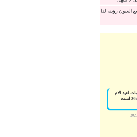
 العيون رؤيته لذا
ت لعيد الام
قصيرة 2023 لست