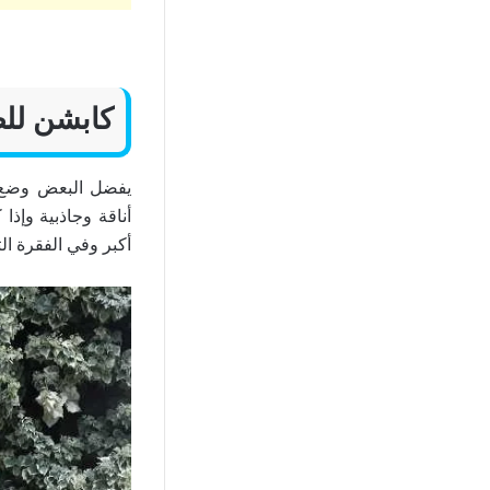
كابشن للص
يفضل البعض وضع عب
أناقة وجاذبية وإذا
أكبر وفي الفقرة ا