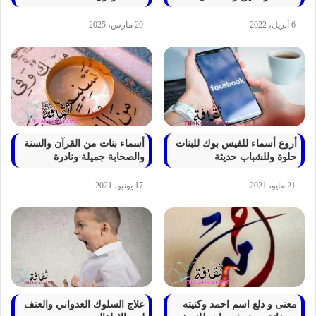
6 أبريل، 2022
29 مارس، 2025
أروع أسماء للفيس بوك للبنات
أسماء بنات من القرآن والسنة
حلوة وللشباب حديثة
والصحابة جميلة ونادرة
21 مايو، 2021
17 يونيو، 2021
معنى و دلع اسم احمد وكنيته
علاج السلوك العدواني والعنف