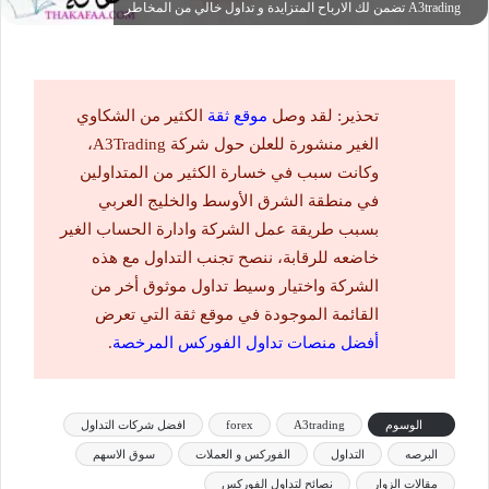
A3trading تضمن لك الارباح المتزايدة و تداول خالي من المخاطر
تحذير: لقد وصل
موقع ثقة
الكثير من الشكاوي
الغير منشورة للعلن حول شركة A3Trading،
وكانت سبب في خسارة الكثير من المتداولين
في منطقة الشرق الأوسط والخليج العربي
بسبب طريقة عمل الشركة وادارة الحساب الغير
خاضعه للرقابة، ننصح تجنب التداول مع هذه
الشركة واختيار وسيط تداول موثوق أخر من
القائمة الموجودة في موقع ثقة التي تعرض
أفضل منصات تداول الفوركس المرخصة
.
الوسوم
A3trading
forex
افضل شركات التداول
البرصه
التداول
الفوركس و العملات
سوق الاسهم
مقالات الزوار
نصائح لتداول الفوركس