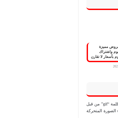
روض مميزة
يوم واشتراك
م بأسعار لا تقارن
حيث يتاح ذلك عن طريق اختيار الفيديو المراد منه الصورة المتحركة، وبعدها يتم إضافة كلمة “gif” من قبل
 الصورة المتحركة