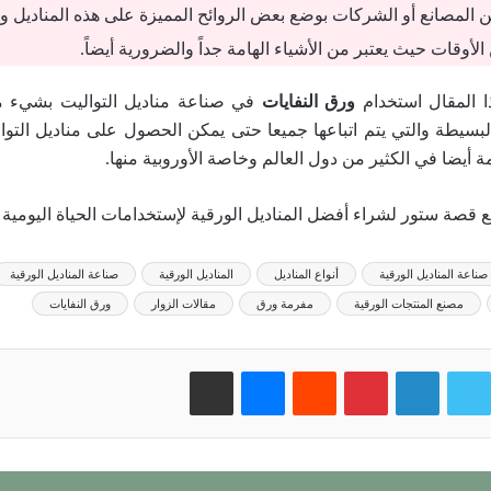
ن المصانع أو الشركات بوضع بعض الروائح المميزة على هذه المناديل ويت
الأوقات حيث يعتبر من الأشياء الهامة جداً والضرورية أيضاً.
ا المقال استخدام
ورق النفايات
في صناعة مناديل التواليت بشيء 
بسيطة والتي يتم اتباعها جميعا حتى يمكن الحصول على مناديل التوال
 أيضا في الكثير من دول العالم وخاصة الأوروبية منها.
قصة ستور لشراء أفضل المناديل الورقية لإستخدامات الحياة اليومية ا
صناعة المناديل الورقية
أنواع المناديل
المناديل الورقية
صناعة المناديل الورقية
مصنع المنتجات الورقية
مفرمة ورق
مقالات الزوار
ورق النفايات
وك
تويتر
لينكدإن
بينتيريست
‏Reddit
ماسنجر
مشاركة عبر البريد