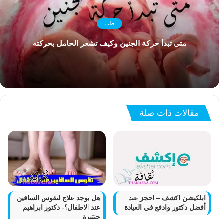
طب
متى تبدأ حركة الجنين وكيف تشعر الحامل بحركته
مقالات ذات صلة
ابلكيشن اكشف – احجز عند
هل يوجد علاج لتقوس الساقين
أفضل دكتور وادفع في العيادة
عند الاطفال؟- دكتور ابراهيم
حنتيرة