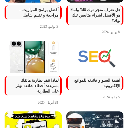
هل تعرف متجر توك 48؟ ولماذا
أفضل برامج المواريث –
هو الأفضل لشراء متابعين تيك
مراجعة و تقييم شامل
توك؟
5 يوليو، 2023
8 يوليو، 2024
اهمية السيو و فائدته للمواقع
لماذا تنفد بطارية هاتفك
الإلكترونية
بسرعة: أخطاء شائعة تؤثر
على البطارية
5 مايو، 2024
28 أبريل، 2025