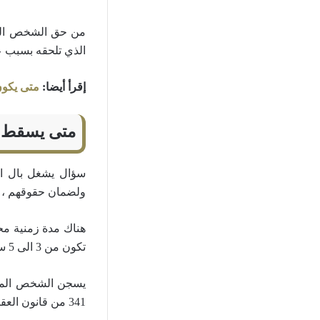
من حق الشخص الدا
الذي تلحقه بسبب عد
إقرأ أيضا:
متى يكون 
متى يسقط اي
سؤال يشغل بال الك
ولضمان حقوقهم ، وف
هناك مدة زمنية مح
تكون من 3 الى 5 سنوات يتم بعدها سقوط ايصال الامانة
يسجن الشخص المدين
341 من قانون العقوبات أن مدة السجن تكون من يوم الى 3 سنوات .