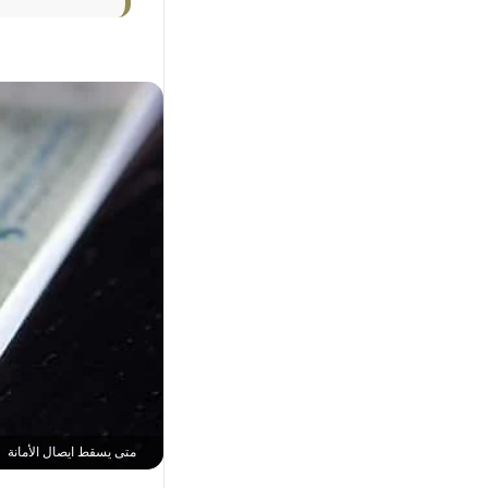
متى يسقط ايصال الأمانة