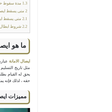
1.3
مدة سقوط حكم
2
متى يسقط ايصال
2.1
متى يسقط ايصا
2.2
شروط ابطال اي
ما هو ايصا
ايصال الامانة
عبارة
مثل تاريخ التسليم 
يحق له القيام بطل
حقه ، لذلك فإنه يم
مميزات ايصا