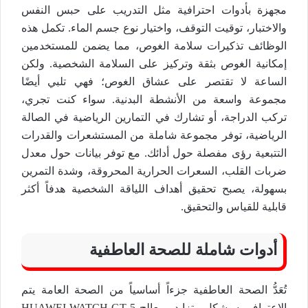
مجهزة بأدوات احترافية مثل التدريب على حبس النفس
والاختبار، توقيت التوقف، واختيار نوع جسم الماء. تكمل هذه
الوظائف تذكيرات سلامة الغوص، مما يضمن للمستخدمين
إمكانية الغوص بثقة وتركيز على السلامة الشخصية. ولكن
الساعة لا تقتصر على عشاق الغوص؛ فهي تلبي أيضًا
مجموعة واسعة من الأنشطة البدنية. سواء كنت تجري،
تركب الدراجة، أو تشارك في التمارين الرياضية في الصالة
الرياضية، توفر مجموعة شاملة من المستشعرات والقدرات
التتبعية رؤى مفصلة حول أدائك. مع توفر بيانات حول معدل
ضربات القلب، السعرات الحرارية المحروقة، وشدة التمرين
بسهولة، يصبح تحقيق أهداف اللياقة الشخصية هدفاً أكثر
قابلية للقياس والتحقيق.
أدوات شاملة للصحة العاطفية
تُعَدُّ الصحة العاطفية جزءاً أساسياً من الصحة العامة يتم
الاعتراف به بشكل متزايد، ويعالج HUAWEI WATCH GT 5