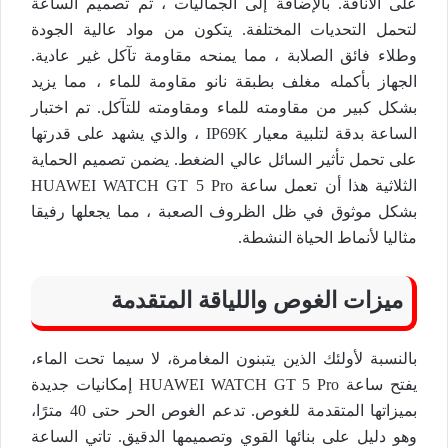
على الأناقة. بالإضافة إلى الجماليات ، تم تصميم الساعة
لتحمل التحديات المختلفة. يتكون من مواد عالية الجودة
وطلاء فائق الصلابة ، مما يمنحه مقاومة تآكل غير عادية.
الجهاز بأكمله مغلف بطبقة نانو مقاومة للماء ، مما يزيد
بشكل كبير من مقاومته للماء ومقاومته للتآكل. تم اختبار
الساعة بدقة لتلبية معيار IP69K ، والذي يشهد على قدرتها
على تحمل تأثير السائل عالي الضغط. يضمن تصميم الحماية
الثلاثية هذا أن تعمل ساعة HUAWEI WATCH GT 5 Pro
بشكل موثوق في ظل الظروف الصعبة ، مما يجعلها رفيقا
مثاليا لأنماط الحياة النشطة.
ميزات الغوص واللياقة المتقدمة
بالنسبة لأولئك الذين يتبنون المغامرة، لا سيما تحت الماء،
يفتح ساعة HUAWEI WATCH GT 5 Pro إمكانيات جديدة
بميزاتها المتقدمة للغوص. تدعم الغوص الحر حتى 40 مترًا،
وهو دليل على بنائها القوي وتصميمها الدقيق. تاتي الساعة