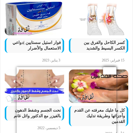
كسر الكاحل والفرق بين
فوار استيل سستايين |دواعي
الكسر البسيط والشديد
الاستعمال والأضرار
15 فبراير، 2025
3 يناير، 2023
كل ما عليك معرفته عن القدم
نحت الجسم وشفط الدهون
وأجزائها وطريقة تدليك
بالفيزر مع الدكتور وائل غانم
القدمين
5 ديسمبر، 2022