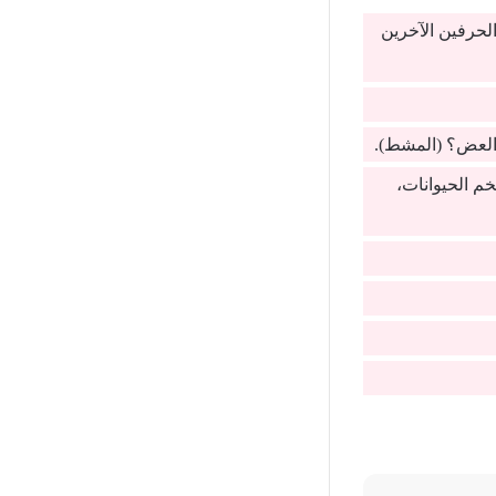
لحرفين الآخرين
 العض؟ (المشط).
م الحيوانات،