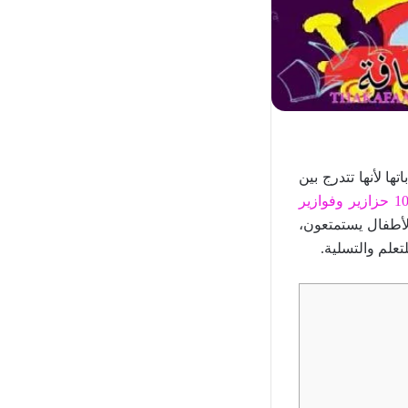
ها لأنها تتدرج بين
+100 حزازير وفوازير
لأطفال يستمتعون،
تعلم والتسلية.