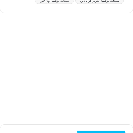
مبيعات توشيبا العربي اون لاين
مبيعات توشيبا اون لاين