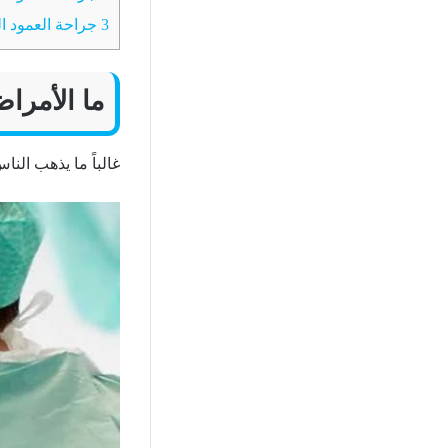
3
جراحة العمود ا
ما الأمراض
غالباً ما يذهب النا