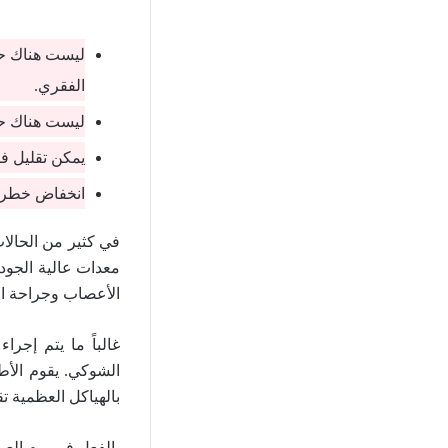
ليست هناك حا
الفقري.
ليست هناك حا
يمكن تقليل ف
انخفاض خطر
في كثير من الحالات
معدات عالية الجود
الأعصاب وجراحة ال
غالباً ما يتم إجر
الشوكي. يقوم الأط
بالهياكل العظمية تق
بالفعل في يوم العم