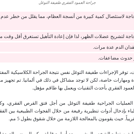
جراحة العمود الفقري طفيفة التوغل
جة لاستئصال كمية كبيرة من أنسجة العظام، مما يقلل من خطر عدم ا
جة لتشريح عضلات الظهر، لذا فإن إعادة التأهيل تستغرق أقل وقت م
قدان الدم عدة مرات.
 حدوث مضاعفات.
، توفر الإجراءات طفيفة التوغل نفس نتيجة الجراحة الكلاسيكية المفتوح
ة ومهارات خاصة، لكن لا توجد مشاكل في ذلك في ألمانيا. تم تجهيز 
عمود الفقري بأحدث التقنيات ويعمل بها طاقم مؤهل.
اء العمليات الجراحية طفيفة التوغل من أجل فتق القرص الفقري، وك
باء بإدخال أدوات تنظيرية رفيعة من خلال الفجوات الطبيعية بين الفق
ريباً. حيث يقومون بالمعالجة اللازمة من خلال شقوق بطول 5 مم.
لية يستطيع الشخص المشي، وبعد أسابيع قليلة يمكن للمرضى العودة إل