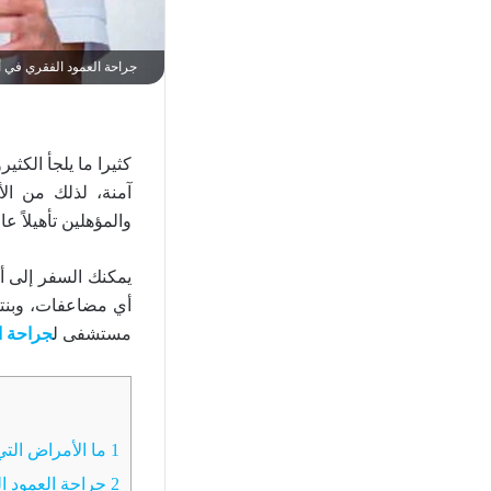
جراحة العمود الفقري في ألم
كثيرا ما يلجأ الكث
آمنة، لذلك من ا
والمؤهلين تأهيلاً ع
يمكنك السفر إلى أل
مستشفى ل
جراحة ال
1
ما الأمراض التي
2
جراحة العمود ا