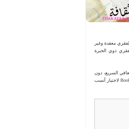
لفقري معقدة وغير
قري ذوي الخبرة
تعافي السريع، دون
أي مضاعفات، وبنتائج موثوقة على المدى الطويل. نرحب بك لاستخدام خدمة Booking Health لاختيار أنسب