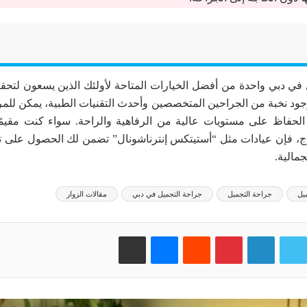
ل في دبي واحدة من أفضل الخيارات المتاحة لأولئك الذين يسعون لتحقي
د نخبة من الجراحين المتخصصين وأحدث التقنيات الطبية، يمكن للم
لحفاظ على مستويات عالية من الرفاهية والراحة. سواء كنت مقيمً
اج، فإن عيادات مثل “أستيتكس إنترناشونال” تضمن لك الحصول على تج
جمالية.
يل
جراحة التجميل
جراحة التجميل في دبي
مقالات الزوار
وك
تويتر
لينكدإن
بينتيريست
‏Reddit
ماسنجر
مشاركة عبر البريد