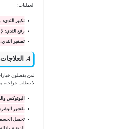
العمليات:
تكبير الثدي:
با
رفع الثدي:
لإع
تصغير الثدي:
ي
4. العلاجات غير الجراحية
لمن يفضلون خيارات
لا تتطلب جراحة، مث
البوتوكس والف
تقشير البشرة 
تجميل الجسم 
الدهنية وإزالت