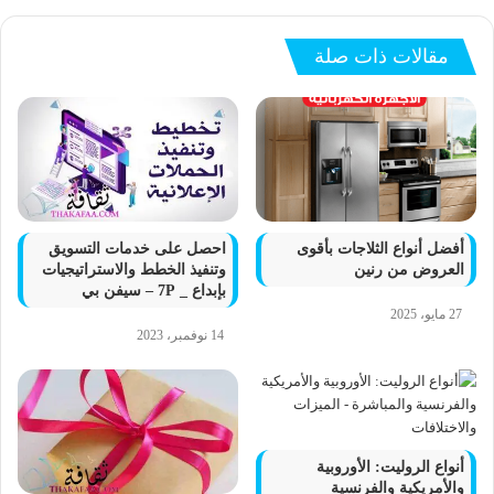
مقالات ذات صلة
أفضل أنواع الثلاجات بأقوى
احصل على خدمات التسويق
العروض من رنين
وتنفيذ الخطط والاستراتيجيات
بإبداع _ 7P – سيفن بي
27 مايو، 2025
14 نوفمبر، 2023
أنواع الروليت: الأوروبية
والأمريكية والفرنسية