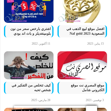
افضل موقع لبيع الذهب في
اشتري بارخص سعر من نون
السعودية Naf gold 2023
بلومينغديلز و باث اند بودي
15 يناير، 2023
11 أكتوبر، 2022
موقع المصري نت موقع
كيف تتخلص من التفكير في
الكتروني شامل
شخص تحبه
3 نوفمبر، 2021
28 مارس، 2025