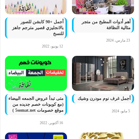
أهم أدوات المطبخ من متجر
أجمل +90 كابشن للصور
مثالية النظافة
بالانجليزي قصير مترجم جاهز
للنسخ
23 مارس، 2024
12 يونيو، 2022
أجمل غرف نوم مودرن وشيك
متى تبدأ عروض الجمعه البيضاء
(مع كوبونات خصم جديده من
موقع خصومات 5somat.net )
5 مايو، 2024
16 أكتوبر، 2022