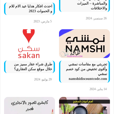
والمباشرة – الميزات
احدث افكار هدايا عيد الام للام
والاختلافات
و الحموات 2023
26 سبتمبر، 2024
5 مارس، 2023
تجربتي مع مقاسات نمشي
طرق شراء عقار مميز من
وأقوى تخفيض من كود خصم
خلال موقع سكن العقاري؟
نمشي
namshidiscountcode.com
29 يوليو، 2024
14 يناير، 2024