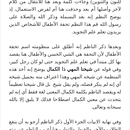
للنون والتنوين) وجاءت كلمة وبعد هنا للانتقال من كلام
لآخر وأصلها أم بعد وحذفت هنا أم لفرض الاستعمال، إذ
يوضح النظم إنه بعد البسملة وذكر الله والصلاة على
رسول الله قم هذا النظم تحفة الأطفال للأشخاص الذين
يريدون تعلم علم التجويد.
وبعدها ذكر الناظم إنه أطلق على منظومته اسم تحفة
الأطفال لأن التحفة هي الشي الحسن والأطفال هنا يقصد
بها كل مبتدأ في تعلم علم التجويد حتى لو كان رجل كبير،
وفي قوله عن
شيخنا المهي ذا الكمال
يوضح إنه أخذ هذه
المنظمة عن شيخه المهي وهذا اعتراف منه بجميل شيخه
أي إنه لم ينكر فضله، ولم يقل شيخ بل قال شيخنا تعظيماً
له ويقصد الناظم بكلمة الكمال المعنى لغة فقط أي إنه لم
يتحدث عن معني الكمال اصطلاحا فذلك لا يليق إلا بالله
سبحانه وتعالى.
وفي نهاية الابيات الجزء الأول ذكر الناظم أرجو به أن ينفع
الطلاب والأجر والقبول والثواب هنا أعرب الناظم عن نيته