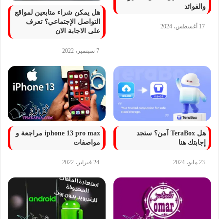
والفوائد
هل يمكن شراء متابعين لمواقع
التواصل الإجتماعي؟ تعرف
17 أغسطس، 2024
على الاجابة الان
7 سبتمبر، 2022
هل TeraBox آمن؟ ستجد
iphone 13 pro max مراجعة و
إجابتك هنا
مواصفات
23 مايو، 2024
24 فبراير، 2022