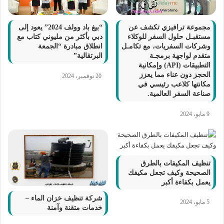
مجموعة ترافيزي تكشف عن
“بيغ باد وولف 2024” يعود إلى
مستقبـل حلول السفر للوكلاء
دبي بأكثر من مليوني كتاب مع
وشركات السفريات، مع تكامـل
انطلاق مبادرة “الجمعة
متقدم لواجهة برمجـة
البرتقالية”
التطبيقات (API) وإمكانية
الحجز دون عناء مما يعزز
20 نوفمبر، 2024
مكانتها كلاعب رئيسي في
صناعة السفر العالمية.
9 مايو، 2024
تنظيف المكيفات بالطرق
الصحيحة وكيف تجعل مكيفك
يعمل بكفاءة أكبر
شركة تنظيف خزان الماء –
5 مايو، 2024
خدمات متقنة وآمنة