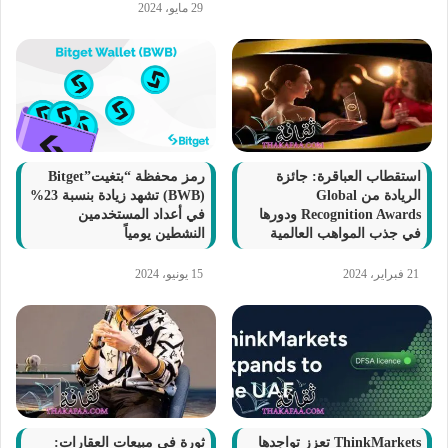
29 مايو، 2024
رمز محفظة “بتغيت”Bitget
استقطاب العباقرة: جائزة
(BWB) تشهد زيادة بنسبة 23%
الريادة من Global
في أعداد المستخدمين
Recognition Awards ودورها
النشطين يومياً
في جذب المواهب العالمية
15 يونيو، 2024
21 فبراير، 2024
ThinkMarkets تعزز تواجدها
ثورة في مبيعات العقارات: