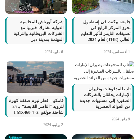
جامعة بيكنت في إسطنبول
شركة أورتاش للمحاسبة
تحرز المركز الرابع في
الدولية تشارك خبرتها مع
تصنيفات التايمز لتأثير التعليم
الشركات البريطانية والتركية
العالي (THE) لعام 2024
المهتمة بمدينة دبي
1 أغسطس، 2024
6 مايو، 2024
تاب للمدفوعات وطيران
الإمارات يحلقان بالشركات
فامكو – قطر تبرم صفقة كبيرة
الصغيرة إلى مستويات جديدة
لتزويد “الناصر القابضة” بـ 25
من الفوائد الحصرية
شاحنة فولفو FMX460 4×2
9 مايو، 2024
2 يوليو، 2024