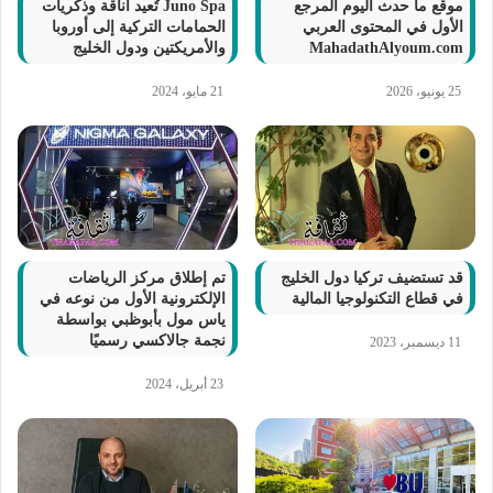
موقع ما حدث اليوم المرجع
Juno Spa تُعيد أناقة وذكريات
الأول في المحتوى العربي
الحمامات التركية إلى أوروبا
MahadathAlyoum.com
والأمريكتين ودول الخليج
25 يونيو، 2026
21 مايو، 2024
قد تستضيف تركيا دول الخليج
تم إطلاق مركز الرياضات
في قطاع التكنولوجيا المالية
الإلكترونية الأول من نوعه في
ياس مول بأبوظبي بواسطة
نجمة جالاكسي رسميًا
11 ديسمبر، 2023
23 أبريل، 2024