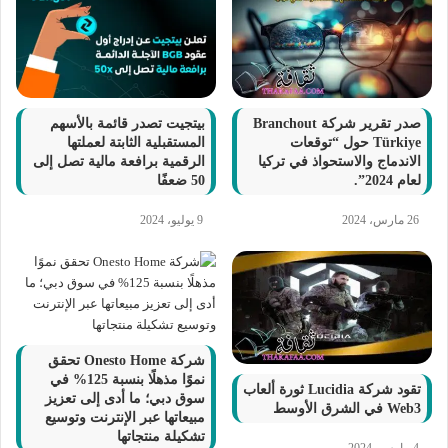
صدر تقرير شركة Branchout
بيتجيت تصدر قائمة بالأسهم
Türkiye حول “توقعات
المستقبلية الثابتة لعملتها
الاندماج والاستحواذ في تركيا
الرقمية برافعة مالية تصل إلى
لعام 2024”.
50 ضعفًا
26 مارس، 2024
9 يوليو، 2024
شركة Onesto Home تحقق
نموًا مذهلًا بنسبة 125% في
تقود شركة Lucidia ثورة ألعاب
سوق دبي؛ ما أدى إلى تعزيز
Web3 في الشرق الأوسط
مبيعاتها عبر الإنترنت وتوسيع
تشكيلة منتجاتها