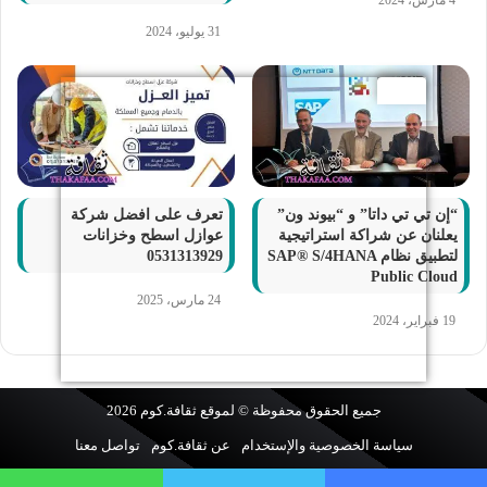
4 مارس، 2024
31 يوليو، 2024
“إن تي تي داتا” و “بيوند ون”
تعرف على افضل شركة
يعلنان عن شراكة استراتيجية
عوازل اسطح وخزانات
لتطبيق نظام SAP® S/4HANA
0531313929
Public Cloud
24 مارس، 2025
19 فبراير، 2024
جميع الحقوق محفوظة © لموقع
ثقافة.كوم
2026
سياسة الخصوصية والإستخدام
عن ثقافة.كوم
تواصل معنا