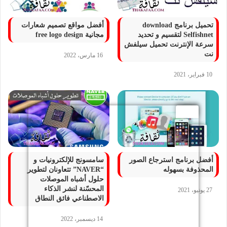
تحميل برنامج download
أفضل مواقع تصميم شعارات
Selfishnet لتقسيم و تحديد
مجانية free logo design
سرعة الإنترنت تحميل سيلفش
نت
16 مارس، 2022
10 فبراير، 2021
أفضل برنامج استرجاع الصور
سامسونج للإلكترونيات و
المحذوفة بسهوله
“NAVER” تتعاونان لتطوير
حلول أشباه الموصلات
المحسّنة لنشر الذكاء
27 يونيو، 2021
الاصطناعي فائق النطاق
14 ديسمبر، 2022