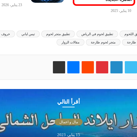
23 يناير، 2026
10 يناير، 2025
ق اللحوم
تطبيق لحوم في الرياض
تطبيق متجر لحوم
تيس لباني
خروف ن
طازجة
متجر لحوم طازجة
مقالات الزوار
وك
تويتر
لينكدإن
بينتيريست
‏Reddit
ماسنجر
مشاركة عبر البريد
أقرأ التالي
مال و اعمال
15 يناير، 2023