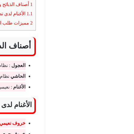
1
أصناف الذبائح و
1.1
الأغنام لدى تط
2
مميزات طلب الذ
أصناف الذ
العجول
: نظام
الحاشي
نظام 
الأغنام
: نعيمي
الأغنام لدى
خروف نعيمي
خروف حري ط