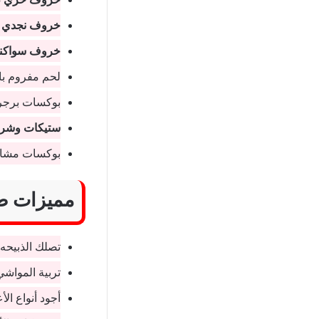
خروف نجدي 
خروف سواكني
لحم مفروم بال
بوكسات برجر 
ستيكات وشرائ
بوكسات مشاوي
مميزات طل
تصلك الذبيحه الطازجة في
تربية المواش
أجود أنواع ال