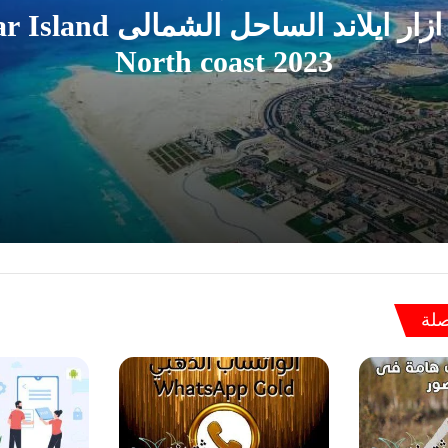
قرية ازار ايلاند الساحل الشما
North coast 2023
الشمالى Azzar Island North coast 2023
صلة
الذكية الاستثمار؟ تحليل الخبراء Huawei watch gt5 pro