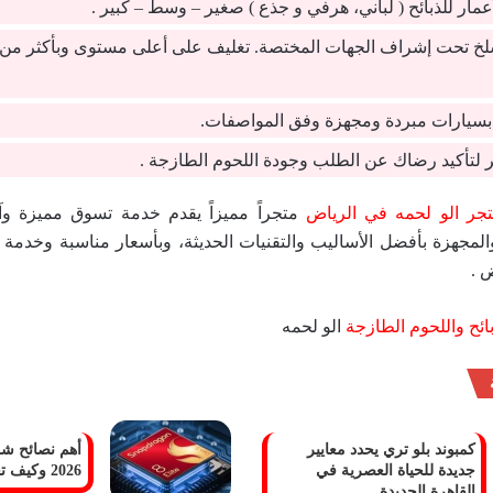
أعمار للذبائح ( لباني، هرفي و جذع ) صغير – وسط – كبير .
لخ تحت إشراف الجهات المختصة. تغليف على أعلى مستوى وبأكثر من
سيارات مبردة ومجهزة وفق المواصفات.
لتأكيد رضاك عن الطلب وجودة اللحوم الطازجة .
جر الو لحمه في الرياض
متجراً مميزاً يقدم خدمة تسوق مميزة وآم
المجهزة بأفضل الأساليب والتقنيات الحديثة، وبأسعار مناسبة وخدمة
 .
بائح واللحوم الطازجة
الو لحمه
كمبوند بلو تري يحدد معايير
أهم نصائح ش
جديدة للحياة العصرية في
2026 وكيف تختار الأنسب لك
القاهرة الجديدة