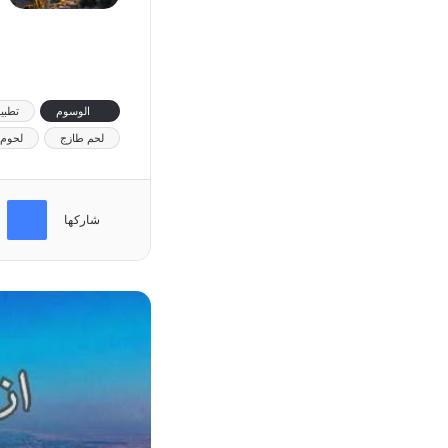
الوسوم
تطبي
لحم طازج
لحوم 
فيسب
شاركها