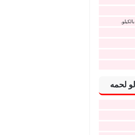
لكيلو.
و لحمه