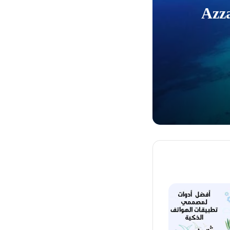
لى Azzar Island
بعد 7 سنوات من الخدمة، تسند منصب المدير التنفيذي في شركة True Global Ventures إلى بياتريس ليون، التي تبلغ من العمر 28 عامًا.