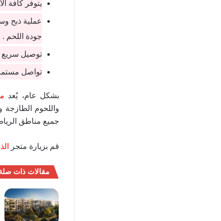
يتوفر كافة ال
عملية ذبح وس
جودة اللحم .
توصيل سريع ب
تواصل مستمر 
بشكل عام، يُعد
مت
واللحوم الطازجة و
جميع مناطق الرياض
قم بزيارة متجر
الذ
مقالات ذات صلة