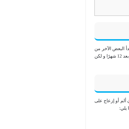
دأ البعض الآخر من
الاطفال في التسنين قبل أن يبلغوا من العمر 4 أشهر ، و يبدأ التسنين عند الأطفال الاخرين بعد 12 شهرًا و لكن
 ألم أو إزعاج على
يلي: