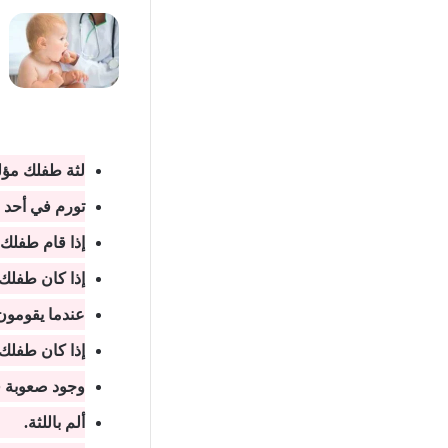
لثة طفلك مؤل
تورم في أحد 
إذا قام طفلك 
إذا كان طفلك ي
عندما يقومون
إذا كان طفلك 
وجود صعوبة في
ألم باللثة.