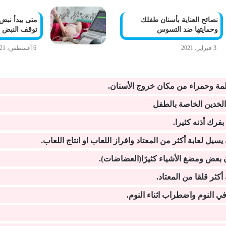
نصائح العناية بأسنان طفلك
متى يبدأ نبض
وحمايتها ضد التسوس
توقف النبض ل
3 فبراير، 2021
6 أغسطس، 2021
مة وحمراء من مكان خروج الأسنان.
الخدين الخاصة بالطفل
بفرك أذنه كثيرا.
سيل لعابة أكثر من المعتاد وافراز اللعاب او انتاج اللعاب.
 بعض ومضغ الأشياء كثيرًا(العضاضات).
أكثر قلقا من المعتاد.
 النوم واضطراب اثناء النوم.