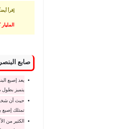
إقرأ أيضاً
المليار
صابع البنصر
يعد إصبع البن
يتميز بطول 
حيث أن شخصي
تمتلك إصبع بن
الكثير من ال