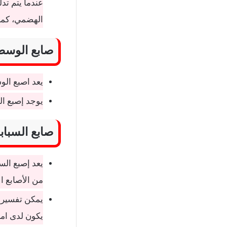
عندما يتم تد
الهضمي، كما 
صابع الوس
يعد اصبع الو
يوجد إصبع ال
صابع السباب
يعد إصبع السب
من الأصابع ا
يمكن تفسير 
يكون لدى امر