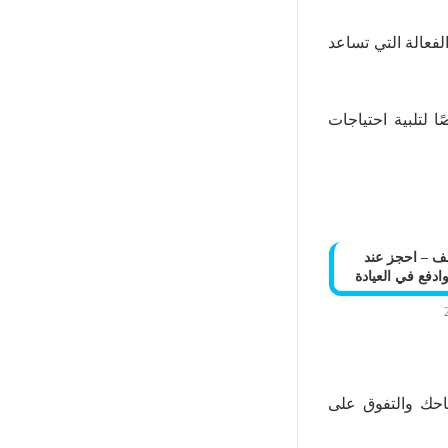
فعالة التي تساعد
ة مصممة خصيصًا لتلبية احتياجات
ف – احجز عند
ادفع في العيادة
، ستعمل سيفن بي – 7P على تحقيق نجاحك والتفوق على