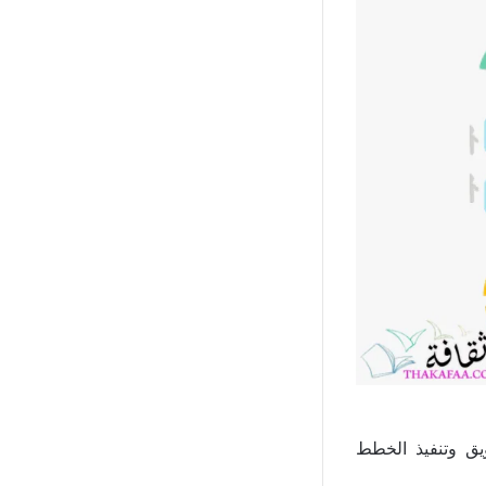
يق وتنفيذ الخطط