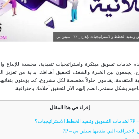
 الخطط والاستراتيجيات بإبداع _ 7P - سيفن بي
دم خدمات تسويق مبتكرة واستراتيجيات تنفيذية، مجسدة للإبداع وال
، يجمعون بين الخبرة والشغف لتحقيق أهدافك. بداية من تعزيز العل
ية المتقدمة، يقدمون حلولاً مخصصة لكل مشروع. كما يؤمنون بتفانيهم
حهم بشكل مستمر. انضم إليهم الآن لتحقيق أحلامك باحترافية.
إقراء في هذا المقال
يجيات؟
لاحترافية التي تقدمها سيفن بي – 7P