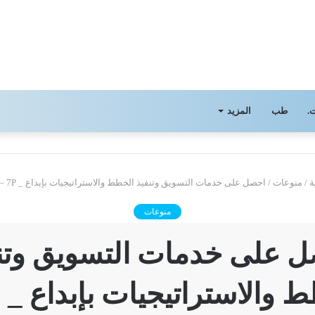
.
طب
المزيد
ة
/
منوعات
/
احصل على خدمات التسويق وتنفيذ الخطط والاستراتيجيات بإبداع _ 7P – سيفن بي
منوعات
 على خدمات التسويق وتن