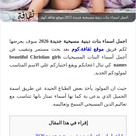
اجمل اسماء بنات دينية مسيحية جديدة 2021-موقع ثقافة.كوم
اجمل اسماء بنات دينية مسيحية جديدة 2026
سوف يعرضها
لكم فريق
موقع ثقافة.كوم
بعد بحث مستمر وتنقيب عن
أجمل أسماء البنات المسيحيات
beautiful Christian girls
names
كي تنال اعجابكم ويقع اختياركم علي الاسم المناسب
لمولودكم الجديد.
حيث ان المولود يأخذ بعض الطباع الجيدة عن طريق اسمة
الجميل الذي يدعي بة كما نها أسماء تمتاز بانها تتناسب مع
تعاليم الدين المسيحي السمح وتعاليمه.
إقراء في هذا المقال
1
اجمل اسماء بنات دينية مسيحية جديدة 2026