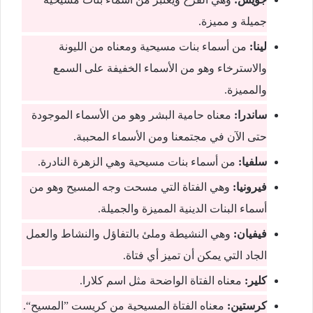
جمیلة و ممیزة.
لینا:
من أسماء بنات مسيحية ومعناه من اللیونة
والاسترخاء وھو من الأسماء الخفیفة على السمع
والممیزة.
ساندرا:
معناه حامیة البشر وھو من الأسماء الموجودة
حتى الآن في مجتمعنا ومن الأسماء المحببة.
سلفیا:
من أسماء بنات مسيحية وهي الزھرة النادرة.
فیرونیا:
وهي الفتاة التي مسحت وجه المسیح وھو من
أسماء البنات الدينية الممیزة والجمیلة.
فیفیان:
وهي النشیطة وملئ بالتفاؤل والنشاط والعمل
الجاد التي يمكن أن تمیز أي فتاة.
كلیر:
معناه الفتاة الواضحة مثل اسم كلارا.
كرستین:
معناه الفتاة المسیحیة من كريست ”المسیح“.