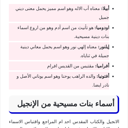
أبیلا:
معناه أب الاله وھو اسم ممیز يحمل معنى ديني
جمیل
اودومیا:
ھو تأنیث من اسم آدم وهو من اروع اسماء
بنات دينية مسيحية.
إيلنور:
معناه إلھي نور وھو اسم يحمل معاني دينیة
جمیلة في ثناياه.
أفرامیا:
مقتبس من القديس افرام
أفتونیا:
والده الراھب يوحنا وھو اسم يوناني الأصل و
نادر ايضا.
أسماء بنات مسيحية من الإنجيل
الانجيل والكتاب المقدس احد ام المراجع واقتباس الاسماء