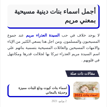
أجمل اسماء بنات دينية مسیحیة
بمعني مريم
لا يوجد خلاف في حب
السيدة العذراء مريم
عند جموع
المسيحيون والمسلمون, ومن اجل هذا يسعي الكثير من الإباء
والامهات المسيحين والعائلات المسيحية بتسمية بناتهم علي
اسم السيدة مريم العذراء تبركا بها لجلالت قدرها ومكانتهل
في قلوبهم .
مقالات ذات صلة
اسماء بنات كيوت ودلع للبنات مميزة
وحديثة بالمعاني
2 يوليو، 2021