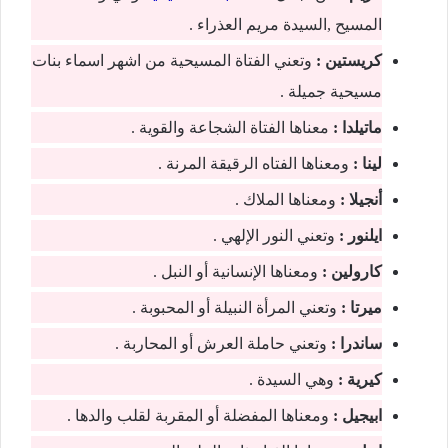
المسیح ,السیدة مريم العذراء .
كريستین :
وتعني الفتاة المسیحیة من اشهر اسماء بنات
مسيحية جميلة .
ماتیلدا :
معناها الفتاة الشجاعة والقوية .
لینا :
ومعناھا الفتاه الرقیقة المرنة .
أنجیلا :
ومعناھا الملاك .
ايلنور :
وتعني النور الإلھي .
كارولین :
ومعناھا الإنسانیة أو النبل .
میرتا :
وتعني المرأة النبیلة أو المحبوبة .
ساندرا :
وتعني حاملة العرش أو المحاربة .
كیرية :
وهي السیدة .
ابیجیل :
ومعناھا المفضلة أو المقربة لقلب والدھا .