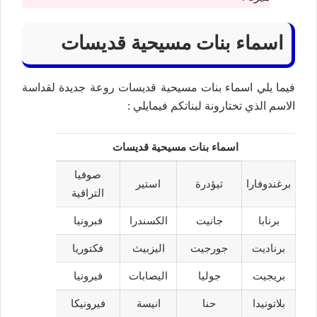
اسماء بنات مسيحية قديسات
فيما يلي اسماء بنات مسيحية قديسات روعة جديدة لقداسة
الاسم الذي تختارونة لبناتكم فيمايلي :
اسماء بنات مسيحية قديسات
صوفيا
برغندوفارا
ثيؤدرة
استير
التراقية
برنابا
جانيت
الكسندرا
فبرونيا
برناديت
جورجيت
اليزبيث
فكتوريا
بريجيت
جوليا
اليصابات
فيرونيا
بلاتونيدا
حنا
انيسة
فيرونيكا