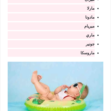
مارلا
مادونا
میريام
ماري
جونیر
ماروسكا