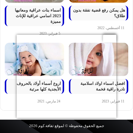
هل يمكن رفع قضية نفقة بدون
اسماء بنات عراقية ومعانيها
طلاق؟
2023 اسامي عراقية للإناث
مميزة
11 أغسطس، 2022
5 فبراير، 2023
افضل اسماء اولاد اسلامية
اروع أسماء أولاد بالحروف
نادرة راقية فخمة
الأبجدية كلها مرتبة
11 فبراير، 2023
24 مارس، 2021
جميع الحقوق محفوظة © لموقع
ثقافة.كوم
2026