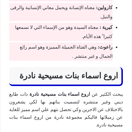
كارولین:
معناه الإنسانة ويحمل معاني الإنسانیة والرقى
والنبل.
كیرية :
معناه السیدة وھو من الإسماء التي لا نسمعھا
كثیرا ً ھذه الأيام.
راعوث:
وهي الفتاة الجمیلة الممیزة وھو اسم رائع
الجمال و غیر منتشر .
اروع اسماء بنات مسیحیة نادرة
يبحث الكثير عن
اروع
اسماء بنات مسيحية نادرة
ذات طابع
ديني وغير منتشره لتسميت بناتهم بها لكي يشعرون
بالاختلاف عن الاخرين وكي تحصل نتهم علي اسم مميز للغاية
عن زميلاتها فاليكم مجموعة نادرة من اروع اسماء بنات
مسیحیة نادرة.