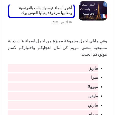
أشهر أسماء فيسبوك بنات بالفرنسية
ومعانيها مزخرفة يقبلها الفيس بوك
16 أكتوبر، 2021
وفي مايلي اجمل مجموعة مميزة من اجمل اسماء بنات دينية
مسیحیة بمعني مريم كي تنال اعجابكم واختياركم لاسم
مولودكم الجديد:
ماريز
میرا
میرولا
مايفن
مارلي
میراى