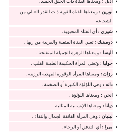
اديل :
ومعناھا الفتاة ذات الخلق الحمید .
لورين :
ومعناھا الفتاه القوية ذات القدر العالي من
الشجاعة .
شیري :
أي الفتاة المحبوبة.
دومینیك :
تعني الفتاة المتقیة والقريبة من ربھا .
الیسا :
ومعناھا الزھرة الجمیلة المتفتحة .
جولیا :
وتعني المرأة الحكیمة الطیبة القلب .
رزان :
ومعناھا المرأة الوقورة المھذبة الرزينة .
دانه :
وھي اللؤلؤة الكبیرة أو الضخمة .
انجي :
ومعناھا اللؤلؤة .
ديانا :
ومعناھا الإنسانیة المثالیة .
لیلیان :
وھي المرأة الفائقة الجمال والنقاء .
میرا :
أي التدفق أو الرخاء .