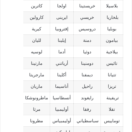
بلاسيلا
خريستينا
اولجا
كاترين
بلخاريا ‏
خريسي
ايرينى
كارولين
بوبليا
دروسيس
إفتروبيا
كيرية
بيامون
دمنة
إيلينا
لليان
بيلاجية
دوثيا
أدما
لوسيه
تائيس
دومنينا
أرياتني
مارتينا
تتيانا
ديمفنا
أكلينا
مارجريتا
تريزا
راحيل
أناسيما
ماريان
تريفينة ‏
رايغوند
أنسطاسيا
ماطرونوشكا
تقلا
رفقا
أوليمبيا
مرثا
توماييس
سباسطياني
أوليمبياس
مطرونا