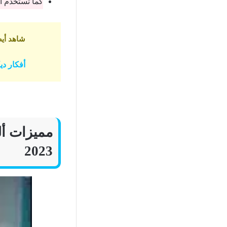
كما تستخدم أ
شاهد أيض
أفكار ديكورات حمامات
مميزات أل
2023