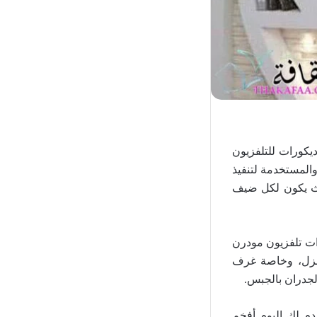
يكورات للتلفزيون
المستخدمة لتنفيذ
يث يكون لكل ضيف
انية، أصبح استخدام ديكورات جبس للتلفزيون 2023 وديكورات تلفزيون مودرن
لمنزل، وخاصة غرف
جدران بالجبس.
لوج ديكورات جبس بورد شاشات بلازما 2023 حيث نقدم لك اليوم أفخم