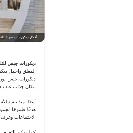
أفكار ديكورات جبس للتلفزيون 2023 واشكال جبس بورد لل
ديكورات جبس للتل
المعلق واجمل ديكو
ديكورات جبس بورد
مكان جذاب عند دخو
هدفًا طموحًا لجمي
الاجتماعات وغرف ا