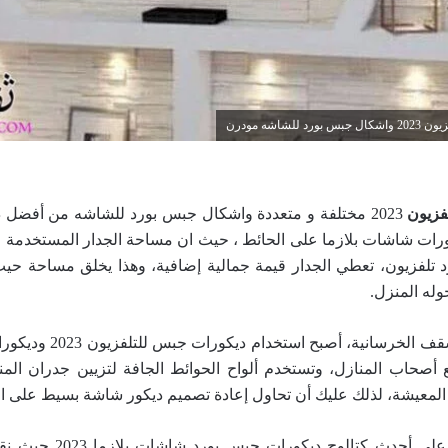
شاشه مودرن
فزيون
2023 مختلفة و متعددة واشكال جبس بورد للشاشه من أفضل د
رات شاشات بلازما على الحائط ، حيث ان مساحة الجدار المستخدمة و
 تلفزيون، تعطي الجدار قيمة جمالية إضافية، وهذا يخلق مساحة ح
له المنزل.
أيضًا، منذ تنفيذ الأسقف الخرس
ع أصحاب المنازل، وتستخدم ألواح الحوائط الجافة لتزيين جدران ا
لمعيشة، لذلك عليك أن تحاول إعادة تصميم ديكور شاشة بسيط على ال
كما يمكن التعرف على أحدث كتا