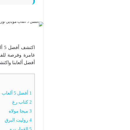
غامرة وفرصة للفوز
أفضل ألعابنا واكتشف 
1
أفضل 5 ألعاب على الهواتف المحمولة لعام 2024
2
كتاب رع
3
ميجا مولاه
4
روليت البرق
5
القمار برو