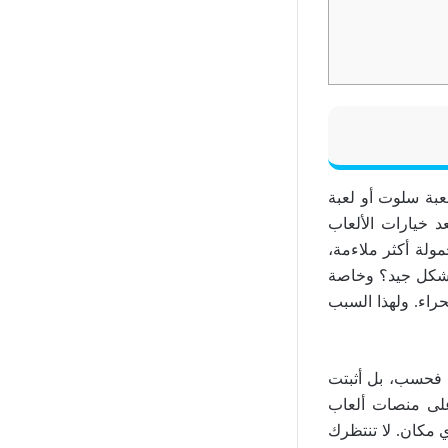
بة سلوت أو لعبة
د خيارات الألعاب
لة أكثر ملاءمة،
 بشكل جيد؟ وخاصة
راء. ولهذا السبب
ت فحسب، بل أثبتت
 على منصات ألعاب
ي مكان. لا تنتظرك