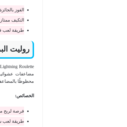
الفوز بالجائز
التكيف ممتاز 
طريقة لعب فر
روليت الب
e
مضاعفات عشوائية.
محظوظًا بالمضاعفا
الخصائص:
فرصة لربح مب
طريقة لعب سر