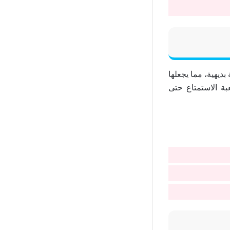
اسيكية ملائمة تمامًا للأجهزة المحمولة. تقدم Baccarat Pro واجهة بديهية، مما يجعلها
عبة الاستمتاع حتى