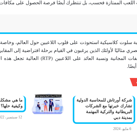
اللعب الممتازة فحسب، بل تنتظرك أيضًا فرصة الحصول على مكافآت 
Boo هي لعبة سلوت كلاسيكية استحوذت على قلوب اللاعبين حول العالم، وخاصة
ري مثاليًا لأولئك الذين يرغبون في القيام برحلة افتراضية إلى المقاب
الكنوز المخفية. اللفات المجانية ونسبة العائد على اللا
ضًا.
شركة أورتاش للمحاسبة الدولية
ما هي مشكلة 
تشارك خبرتها مع الشركات
وكيفية حلها؟
البريطانية والتركية المهتمة
12 سبتمبر، 2022
بمدينة دبي
6 مايو، 2024