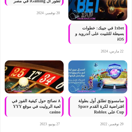
تطور ال iGaming في مصر
20 نوفمبر، 2024
1xbet في جيبك: خطوات
بسيطة للتثبيت على أندرويد و
iOS
22 مارس، 2024
سامسونج تطلق أول بطولة
٨ نصائح حول كيفية الفوز في
افتراضية لكرة القدم Space
لعبة الروليت في موقع YYY
Cup على Roblox
casino
29 نوفمبر، 2022
27 يونيو، 2023