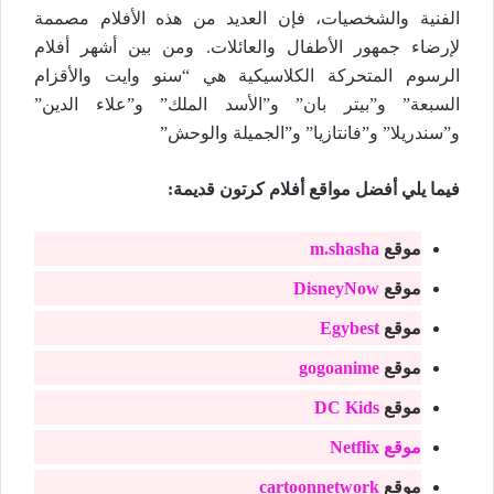
الفنية والشخصيات، فإن العديد من هذه الأفلام مصممة
لإرضاء جمهور الأطفال والعائلات. ومن بين أشهر أفلام
الرسوم المتحركة الكلاسيكية هي “سنو وايت والأقزام
السبعة” و”بيتر بان” و”الأسد الملك” و”علاء الدين”
و”سندريلا” و”فانتازيا” و”الجميلة والوحش”
فيما يلي أفضل مواقع أفلام كرتون قديمة:
موقع
m.shasha
موقع
DisneyNow
موقع
Egybest
موقع
gogoanime
موقع
DC Kids
موقع Netflix
موقع
cartoonnetwork