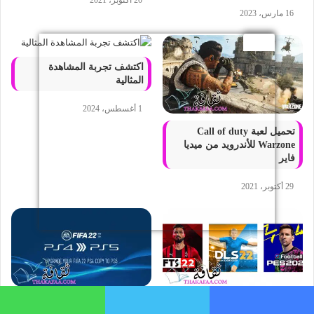
16 مارس، 2023
اكتشف تجربة المشاهدة
المثالية
1 أغسطس، 2024
تحميل لعبة Call of duty
Warzone للأندرويد من ميديا
فاير
29 أكتوبر، 2021
أفضل العاب كرة القدم 2023
موقع و طريقة شحن كوينز فيفا
فيسبوك
تويتر
واتساب