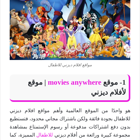
مواقع افلام ديزني للاطفال
1- موقع
movies anywhere
| موقع
لأفلام ديزني
هو واحدًا من الموقع العالمية وأهم مواقع افلام ديزني
للاطفال بجودة فائقة ولكن باشتراك مجاني محدود، فتستطيع
بدون دفع اشتراكات مدفوعة أو رسوم الإستمتاع بمشاهدة
مجموعة كبيرة ورائعة من أفلام ديزني
للاطفال
المميزة، كما