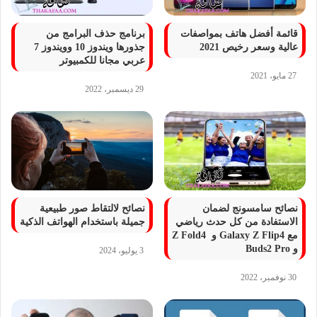
قائمة أفضل هاتف بمواصفات
برنامج حذف البرامج من
عالية وسعر رخيص 2021
جذورها ويندوز 10 وويندوز 7
عربي مجانا للكمبيوتر
27 مايو، 2021
29 ديسمبر، 2022
نصائح سامسونج لضمان
نصائح لالتقاط صور طبيعية
الاستفادة من كل حدث رياضي
جميلة باستخدام الهواتف الذكية
مع Galaxy Z Flip4 و Z Fold4
و Buds2 Pro
3 يوليو، 2024
30 نوفمبر، 2022